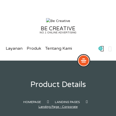
Skip
to
content
BE CREATIVE
NO.1 ONLINE ADVERTISING
Layanan
Produk
Tentang Kami
0
Product Details
HOMEPAGE
LANDING PAGES
Landing Page - Corporate