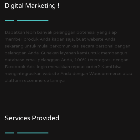
Digital Marketing !
Dapatkan lebih banyak pelanggan potensial yang siap
membeli produk Anda kapan saja, buat website Anda
sekarang untuk mulai berkomunikasi secara personal dengan
pelanggan Anda. Gunakan layanan kami untuk membangun
database email pelanggan Anda, 100% terintegrasi dengan
Facebook Ads. Ingin menaikkan repeat order? Kami bisa
mengintegrasikan website Anda dengan Woocommerce atau
platform ecommerce lainnya.
Services Provided