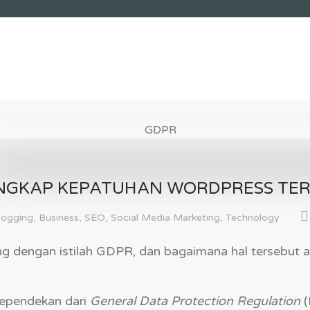
NGKAP KEPATUHAN WORDPRESS TE
logging
,
Business
,
SEO
,
Social Media Marketing
,
Technology
g dengan istilah GDPR, dan bagaimana hal tersebut 
ependekan dari
General Data Protection Regulation
(