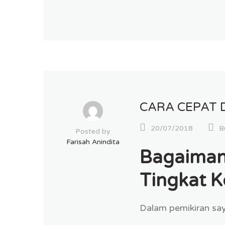
CARA CEPAT 
20/07/2018
B
Posted by
Farisah Anindita
Bagaiman
Tingkat K
Dalam pemikiran say