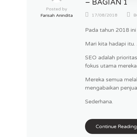
– BAGIAN 1
Posted by
17/08/2018
B
Farisah Anindita
Pada tahun 2018 ini
Mari kita hadapi itu.
SEO adalah priorita
fokus utama mereka
Mereka semua melak
mengabaikan penjual
Sederhana.
Continue Reading