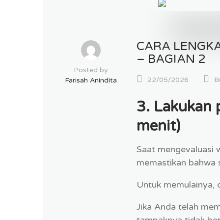
CARA LENGKA
– BAGIAN 2
Posted by
22/05/2026
B
Farisah Anindita
3. Lakukan
menit)
Saat mengevaluasi w
memastikan bahwa si
Untuk memulainya, c
Jika Anda telah mem
tampaknya tidak ber