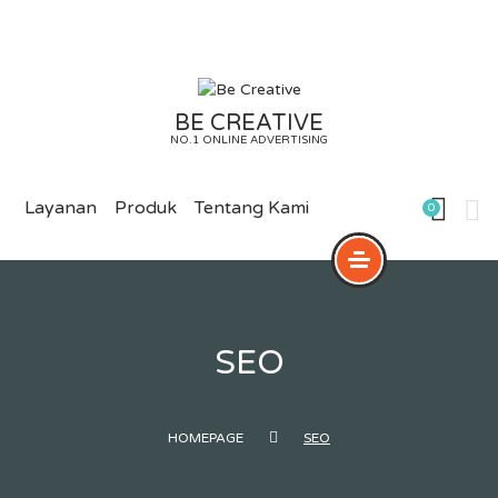
Skip
to
content
BE CREATIVE
NO.1 ONLINE ADVERTISING
Layanan
Produk
Tentang Kami
0
SEO
HOMEPAGE
SEO