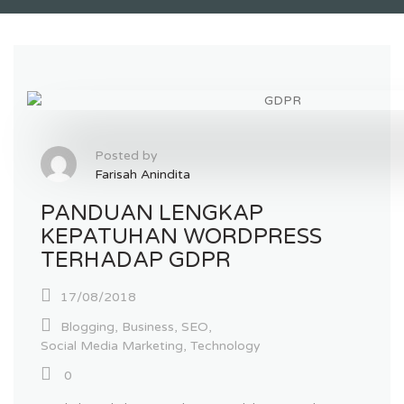
Posted by
Farisah Anindita
PANDUAN LENGKAP
KEPATUHAN WORDPRESS
TERHADAP GDPR
17/08/2018
Blogging
,
Business
,
SEO
,
Social Media Marketing
,
Technology
0