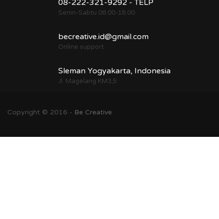
08-222-321-9292 - TELP
Senin-Sabtu 08.00-18.00
becreative.id@gmail.com
Online support
Sleman Yogyakarta, Indonesia
Jl. Magelang KM3,5
Copyright © 2016 -
Be Creative