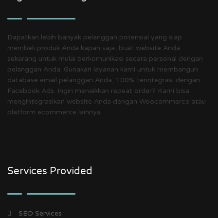
Dapatkan lebih banyak pelanggan potensial yang siap
membeli produk Anda kapan saja, buat website Anda
sekarang untuk mulai berkomunikasi secara personal dengan
pelanggan Anda. Gunakan layanan kami untuk membangun
database email pelanggan Anda, 100% terintegrasi dengan
Facebook Ads. Ingin menaikkan repeat order? Kami bisa
mengintegrasikan website Anda dengan Woocommerce atau
platform ecommerce lainnya.
Services Provided
SEO Services