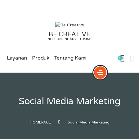
Skip
to
content
BE CREATIVE
NO.1 ONLINE ADVERTISING
Layanan
Produk
Tentang Kami
0
Social Media Marketing
HOMEPAGE
Social Media Marketing