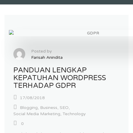
Posted by
Farisah Anindita
PANDUAN LENGKAP
KEPATUHAN WORDPRESS
TERHADAP GDPR
17/08/2018
Blogging
,
Business
,
SEO
,
Social Media Marketing
,
Technology
0