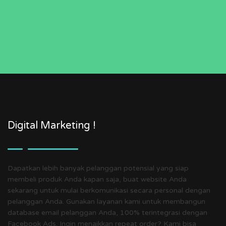
Digital Marketing !
Dapatkan lebih banyak pelanggan potensial yang siap
membeli produk Anda kapan saja, buat website Anda
sekarang untuk mulai berkomunikasi secara personal dengan
pelanggan Anda. Gunakan layanan kami untuk membangun
database email pelanggan Anda, 100% terintegrasi dengan
Facebook Ads. Ingin menaikkan repeat order? Kami bisa