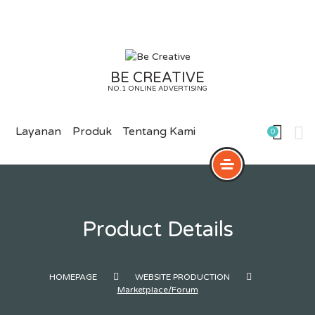
Skip
to
content
BE CREATIVE
NO.1 ONLINE ADVERTISING
Layanan
Produk
Tentang Kami
0
Product Details
HOMEPAGE
WEBSITE PRODUCTION
Marketplace/Forum