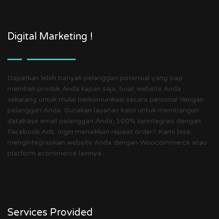
Digital Marketing !
Dapatkan lebih banyak pelanggan potensial yang siap
membeli produk Anda kapan saja, buat website Anda
sekarang untuk mulai berkomunikasi secara personal dengan
pelanggan Anda. Gunakan layanan kami untuk membangun
database email pelanggan Anda, 100% terintegrasi dengan
Facebook Ads. Ingin menaikkan repeat order? Kami bisa
mengintegrasikan website Anda dengan Woocommerce atau
platform ecommerce lainnya.
Services Provided